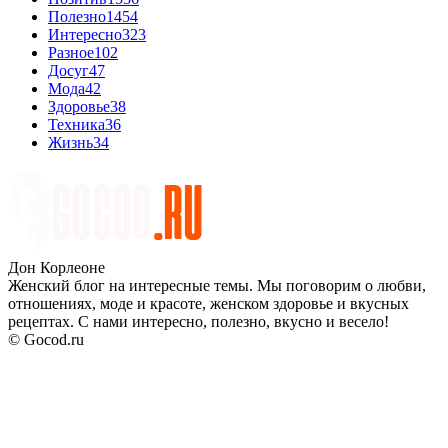
Полезно
1454
Интересно
323
Разное
102
Досуг
47
Мода
42
Здоровье
38
Техника
36
Жизнь
34
Дон Корлеоне
Женский блог на интересные темы. Мы поговорим о любви,
отношениях, моде и красоте, женском здоровье и вкусных
рецептах. С нами интересно, полезно, вкусно и весело!
© Gocod.ru