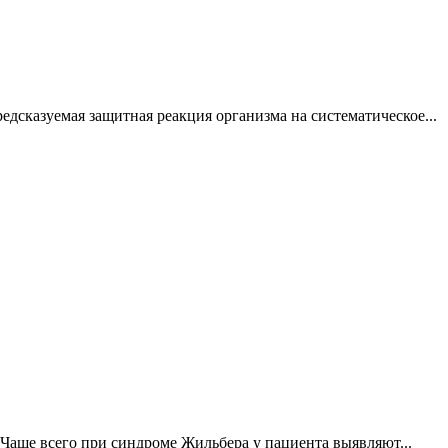
редсказуемая защитная реакция организма на систематическое...
 Чаще всего при синдроме Жильбера у пациента выявляют...