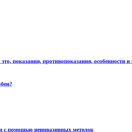
 это, показания, противопоказания, особенности 
обен?
ки с помощью неинвазивных методов