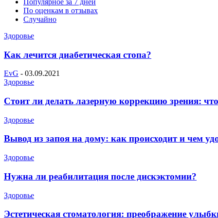
Популярное за 7 дней
По оценкам в отзывах
Случайно
Здоровье
Как лечится диабетическая стопа?
EvG
-
03.09.2021
Здоровье
Стоит ли делать лазерную коррекцию зрения: что
Здоровье
Вывод из запоя на дому: как происходит и чем уд
Здоровье
Нужна ли реабилитация после дискэктомии?
Здоровье
Эстетическая стоматология: преображение улыб