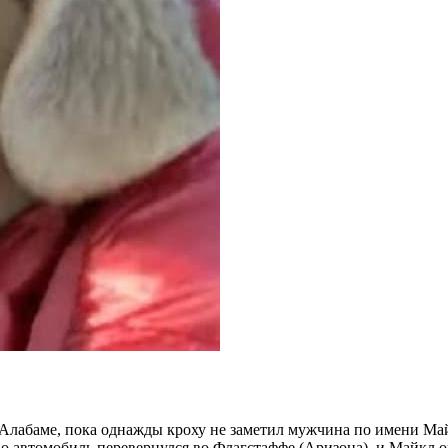
Алабаме, пока однажды кроху не заметил мужчина по имени Майк
 автомобиль перевернулся во Флагстаффе (Аризона), и Майкл ок