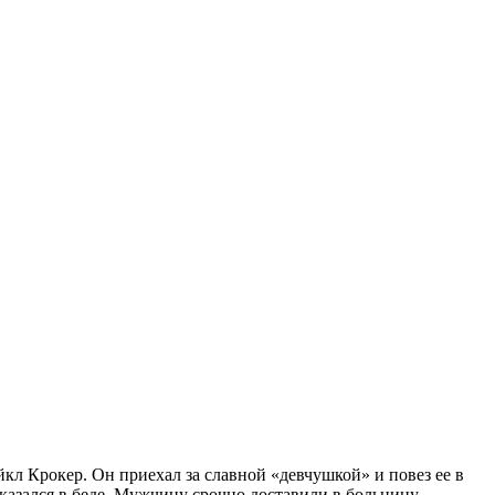
л Крокер. Он приехал за славной «девчушкой» и повез ее в
азался в беде. Мужчину срочно доставили в больницу