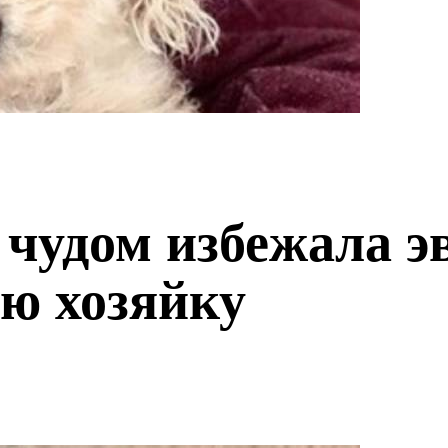
 чудом избежала э
ю хозяйку