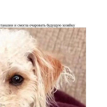
втаназии и смогла очаровать будущую хозяйку