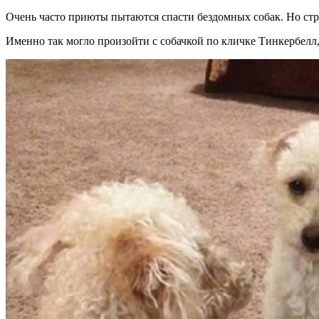
Очень часто приюты пытаются спасти бездомных собак. Но стр
Именно так могло произойти с собачкой по кличке Тинкербелл