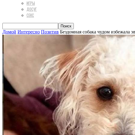
ИГРЫ
ДОСУГ
СЕКС
Домой
Интересно
Позитив
Бездомная собака чудом избежала э