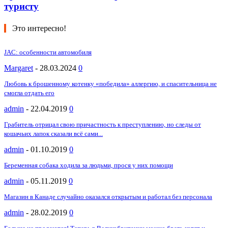
туристу
Это интересно!
JAC: особенности автомобиля
Margaret
-
28.03.2024
0
Любовь к брошенному котенку «победила» аллергию, и спасительница не
смогла отдать его
admin
-
22.04.2019
0
Грабитель отрицал свою причастность к преступлению, но следы от
кошачьих лапок сказали всё сами...
admin
-
01.10.2019
0
Беременная собака ходила за людьми, прося у них помощи
admin
-
05.11.2019
0
Магазин в Канаде случайно оказался открытым и работал без персонала
admin
-
28.02.2019
0