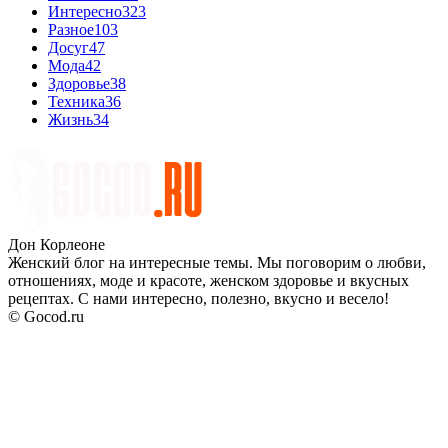
Интересно
323
Разное
103
Досуг
47
Мода
42
Здоровье
38
Техника
36
Жизнь
34
Дон Корлеоне
Женский блог на интересные темы. Мы поговорим о любви,
отношениях, моде и красоте, женском здоровье и вкусных
рецептах. С нами интересно, полезно, вкусно и весело!
© Gocod.ru