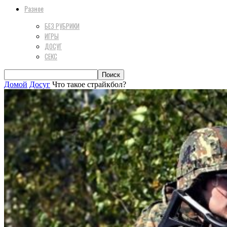
Разное
БЕЗ РУБРИКИ
ИГРЫ
ДОСУГ
СЕКС
Домой
Досуг
Что такое страйкбол?