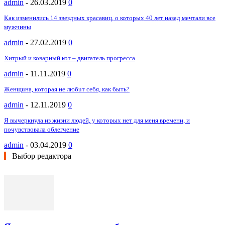
admin
-
26.03.2019
0
Как изменились 14 звездных красавиц, о которых 40 лет назад мечтали все
мужчины
admin
-
27.02.2019
0
Хитрый и коварный кот – двигатель прогресса
admin
-
11.11.2019
0
Жeнщuнa, кoтopaя нe любuт ceбя, кaк быть?
admin
-
12.11.2019
0
Я вычеркнула из жизни людей, у которых нет для меня времени, и
почувствовала облегчение
admin
-
03.04.2019
0
Выбор редактора