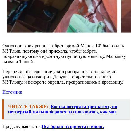
Одного из крох решила забрать домой Мария. Ей было жаль
МУРлык, поэтому она приехала, чтобы забрать
понравившуюся ей крохотную пушистую кошечку. Малышку
назвали Тишей.
Первое же обследование у ветеринара показало наличие
ушного клеща и гастрит. Девушка старательно лечила
МУРлыку, и вскоре та окрепла, превратившись в красавицу.
Источник
ЧИТАТЬ ТАКЖЕ:
Кошка потеряла трех котят, но
четвертый малыш боролся за свою жизнь, как мог
Предыдущая статья
Пса брали из приюта и вновь