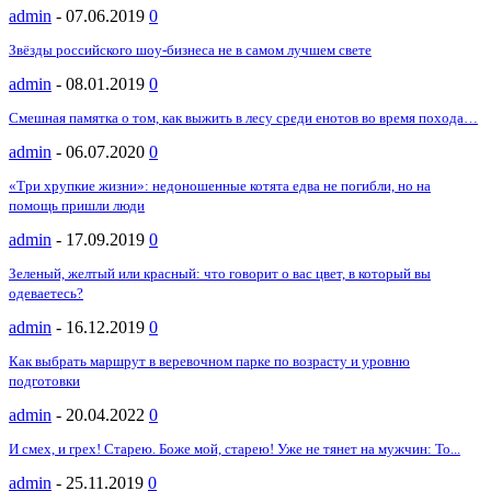
admin
-
07.06.2019
0
Звёзды российского шоу-бизнеса не в самом лучшем свете
admin
-
08.01.2019
0
Смешная памятка о том, как выжить в лесу среди енотов во время похода…
admin
-
06.07.2020
0
«Три хрупкие жизни»: недоношенные котята едва не погибли, но на
помощь пришли люди
admin
-
17.09.2019
0
Зеленый, желтый или красный: что говорит о вас цвет, в который вы
одеваетесь?
admin
-
16.12.2019
0
Как выбрать маршрут в веревочном парке по возрасту и уровню
подготовки
admin
-
20.04.2022
0
И смех, и грех! Старею. Боже мой, старею! Уже не тянет на мужчин: То...
admin
-
25.11.2019
0