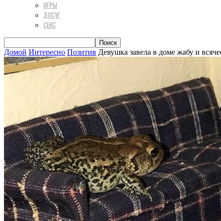
ИГРЫ
ДОСУГ
СЕКС
Домой
Интересно
Позитив
Девушка завела в доме жабу и всячес