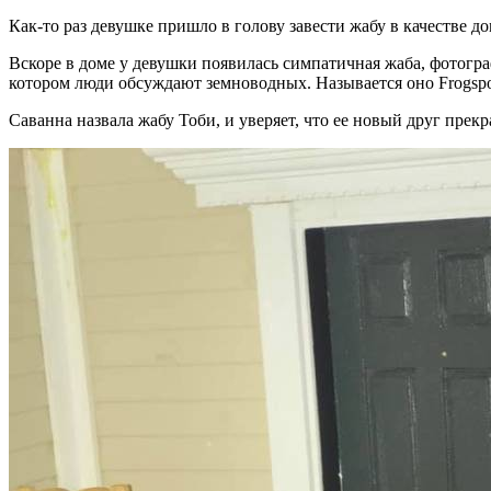
Как-то раз девушке пришло в голову завести жабу в качестве д
Вскоре в доме у девушки появилась симпатичная жаба, фотограф
котором люди обсуждают земноводных. Называется оно Frogspot
Саванна назвала жабу Тоби, и уверяет, что ее новый друг прек