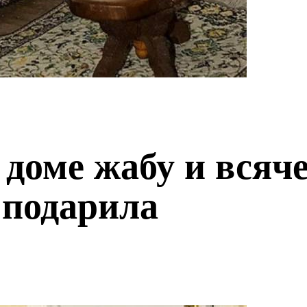
доме жабу и всячес
 подарила