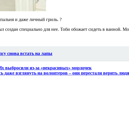
спальня и даже личный гриль. ?
л создан специально для нее. Тоби обожает сидеть в ванной. Мо
су снова встать на лапы
 Их выбросили из-за «некрасивых» мордочек
 даже взглянуть на волонтеров – они перестали верить люд