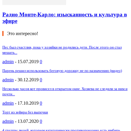
Радио Монте-Карло: изысканность и культура в
эфире
Это интересно!
Пес был счастлив, пока у хозяйки не родились дети. После этого он стал
мешать...
admin
-
15.07.2019
0
Парень решил использовать беговую дорожку не по назначению (видео)
admin
-
30.12.2019
0
Несколько часов кот провисел в открытом окне. Хозяева не следили за ним и
почти...
admin
-
17.10.2019
0
Торт из зефира без выпечки
admin
-
13.07.2020
0
4 группы людей, которым категорически противопоказано есть имбирь