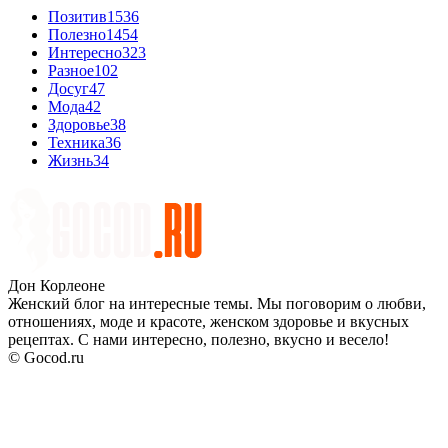
Позитив
1536
Полезно
1454
Интересно
323
Разное
102
Досуг
47
Мода
42
Здоровье
38
Техника
36
Жизнь
34
Дон Корлеоне
Женский блог на интересные темы. Мы поговорим о любви,
отношениях, моде и красоте, женском здоровье и вкусных
рецептах. С нами интересно, полезно, вкусно и весело!
© Gocod.ru