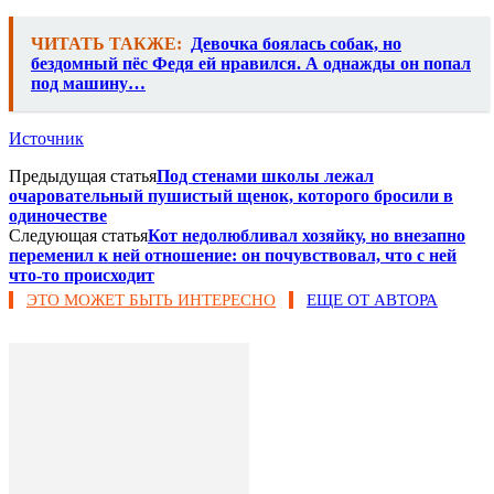
ЧИТАТЬ ТАКЖЕ:
Девочка боялась собак, но
бездомный пёс Федя ей нравился. А однажды он попал
под машину…
Источник
Предыдущая статья
Под стенами школы лежал
очаровательный пушистый щенок, которого бросили в
одиночестве
Следующая статья
Кот недолюбливал хозяйку, но внезапно
переменил к ней отношение: он почувствовал, что с ней
что-то происходит
ЭТО МОЖЕТ БЫТЬ ИНТЕРЕСНО
ЕЩЕ ОТ АВТОРА