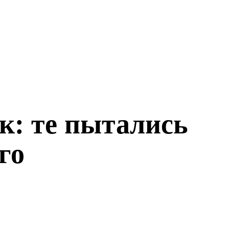
к: те пытались
го