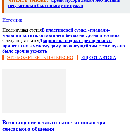
ЧИТАТЬ ТАКЖЕ:
Среди мусора лежал несчастный
пес, который был никому не нужен
Источник
Предыдущая статья
В пластиковой сумке «плакали»
малыши-котята, оставшиеся без мамы, дома и хозяина
Следующая статья
Дворняжка родила трех щенков и
принесла их к чужому дому, но живущей там семье нужно
было срочно уезжать
ЭТО МОЖЕТ БЫТЬ ИНТЕРЕСНО
ЕЩЕ ОТ АВТОРА
Возвращение к тактильности: новая эра
сенсорного общения