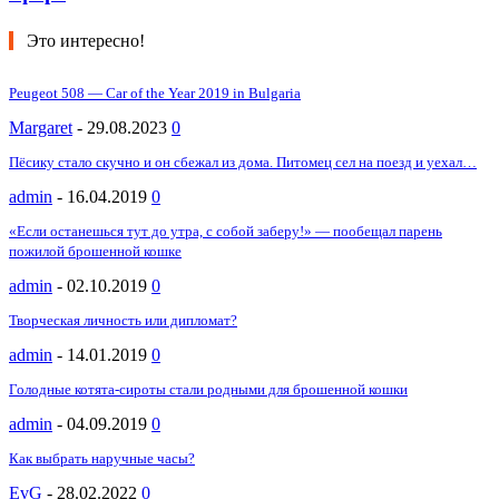
Это интересно!
Peugeot 508 — Car of the Year 2019 in Bulgaria
Margaret
-
29.08.2023
0
Пёсику стало скучно и он сбежал из дома. Питомец сел на поезд и уехал…
admin
-
16.04.2019
0
«Если останешься тут до утра, с собой заберу!» — пообещал парень
пожилой брошенной кошке
admin
-
02.10.2019
0
Творческая личность или дипломат?
admin
-
14.01.2019
0
Голодные котята-сироты стали родными для брошенной кошки
admin
-
04.09.2019
0
Как выбрать наручные часы?
EvG
-
28.02.2022
0