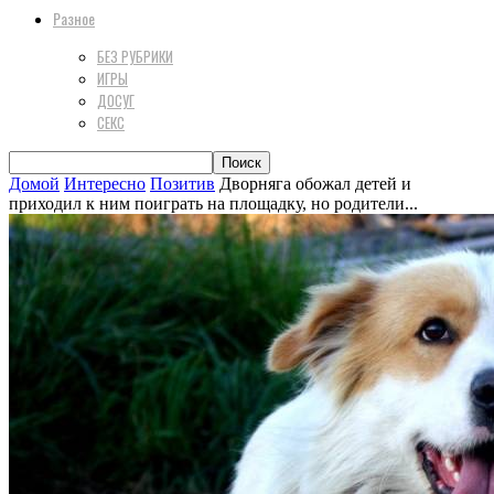
Разное
БЕЗ РУБРИКИ
ИГРЫ
ДОСУГ
СЕКС
Домой
Интересно
Позитив
Дворняга обожал детей и
приходил к ним поиграть на площадку, но родители...