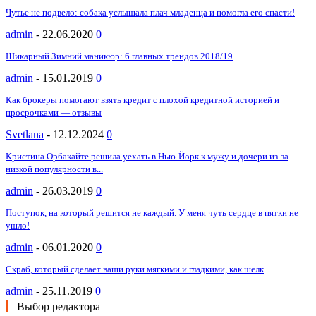
Чутье не подвело: собака услышала плач младенца и помогла его спасти!
admin
-
22.06.2020
0
Шикарный Зимний маникюр: 6 главных трендов 2018/19
admin
-
15.01.2019
0
Как брокеры помогают взять кредит с плохой кредитной историей и
просрочками — отзывы
Svetlana
-
12.12.2024
0
Кристина Орбакайте решила уехать в Нью-Йорк к мужу и дочери из-за
низкой популярности в...
admin
-
26.03.2019
0
Поступок, на который решится не каждый. У меня чуть сердце в пятки не
ушло!
admin
-
06.01.2020
0
Скраб, который сделает ваши руки мягкими и гладкими, как шелк
admin
-
25.11.2019
0
Выбор редактора