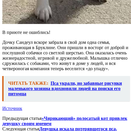
В приюте не ошиблись!
Дочку Сандеул вскоре забрала в свой дом одна семья,
проживающая в Бруклине. Они пришли в восторг от доброй и
послушной собачки со светлой шерстью. Она оказалась очень
жизнерадостной, игривой и дружелюбной. Малышка отлично
сдружилась с собаками, что живут в доме у людей, и вся
четвероногая компания теперь веселится «до упаду».
ЧИТАТЬ ТАКЖЕ:
Пса украли, но забавные рисунки
маленького хозяина вдохновили людей на поиски его
питомца
Источник
Предыдущая статья
«Чирикающий» полосатый кот привлек
девушку своим именем
Следующая статья
Девушка искала потерявшегося пса,