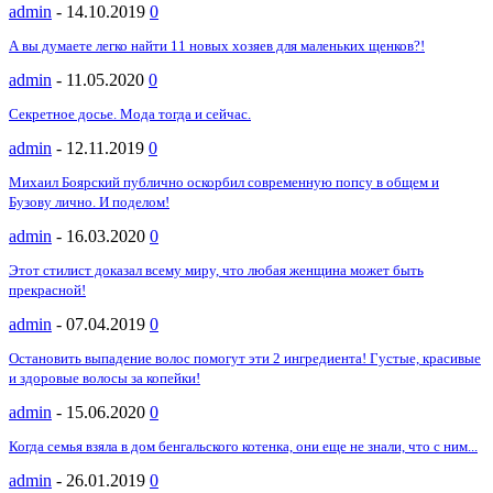
admin
-
14.10.2019
0
А вы думаете легко найти 11 новых хозяев для маленьких щенков?!
admin
-
11.05.2020
0
Секретное досье. Мода тогда и сейчас.
admin
-
12.11.2019
0
Михаил Боярский публично оскорбил современную попсу в общем и
Бузову лично. И поделом!
admin
-
16.03.2020
0
Этот стилист доказал всему миру, что любая женщина может быть
прекрасной!
admin
-
07.04.2019
0
Остановить выпадение волос помогут эти 2 ингредиента! Густые, красивые
и здоровые волосы за копейки!
admin
-
15.06.2020
0
Когда семья взяла в дом бенгальского котенка, они еще не знали, что с ним...
admin
-
26.01.2019
0