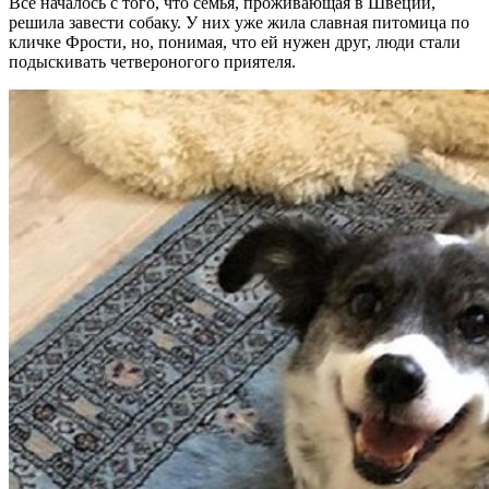
Все началось с того, что семья, проживающая в Швеции,
решила завести собаку. У них уже жила славная питомица по
кличке Фрости, но, понимая, что ей нужен друг, люди стали
подыскивать четвероногого приятеля.