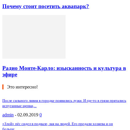
Почему стоит посетить аквапарк?
Радио Монте-Карло: изысканность и культура в
эфире
Это интересно!
После сильного ливня в городке появились лужи. И где-то в грязи прятались
испуганные щенки,...
admin
-
02.09.2019
0
«Злой» пёс сидел в подвале, лая на людей. Его предали хозяева и он
больше...