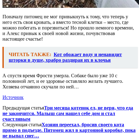
Поначалу питомец не мог привыкнуть к тому, что теперь у
него есть своя кровать, а вместо тесной клетки – место, где
можно побегать и порезвиться! Но прошло немного времени,
и Алекс привык к своей новой жизни, почувствовав
настоящее счастье!
ЧИТАТЬ ТАКЖЕ:
Кот обожает воду и ненавидит
шторки в душе, храбро раздирая их в клочья
А спустя время Фрости умерла. Собаке было уже 10 с
половиной лет, и ее здоровье оставляло желать лучшего.
Хозяева отчаянно скучали по ней…
Источник
Предыдущая статья
Три месяца котенок ел, не веря, что еда
не закончится. Малыш сам нашел себе дом и стал
счастливым
Следующая статья
Хозяин переехал, бросив своего кота
прямо в подъезде. Питомец жил в картонной коробке, пока
не выпал снег…