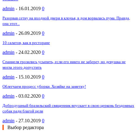
admin
-
16.01.2019
0
Разорвав сетку на входной двери в клочья, в дом ворвалась пума. Правда,
она этот...
admin
-
26.09.2019
0
10 салатов, как в ресторане
admin
-
24.02.2020
0
Спаниеля грозились усыпить, если его никто не заберет, но девушка не
могла этого допустить
admin
-
15.10.2019
0
Облегчаем процесс уборки. Хозяйке на заметку!
admin
-
03.02.2020
0
Добродушный бразильский священник впускает в свою церковь бездомных
собак ради благой цели
admin
-
27.10.2019
0
Выбор редактора