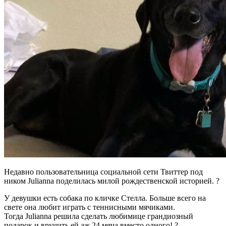
Недавно пользовательница социальной сети Твиттер под
ником Julianna поделилась милой рождественской историей. ?
У девушки есть собака по кличке Стелла. Больше всего на
свете она любит играть с теннисными мячиками.
Тогда Julianna решила сделать любимице грандиозный
подарок и вручить ей аж 24 мяча вместо одного! ?