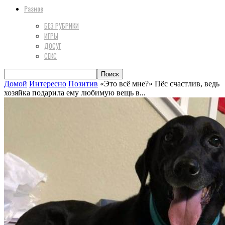
Разное
БЕЗ РУБРИКИ
ИГРЫ
ДОСУГ
СЕКС
Домой
Интересно
Позитив
«Это всё мне?» Пёс счастлив, ведь
хозяйка подарила ему любимую вещь в...