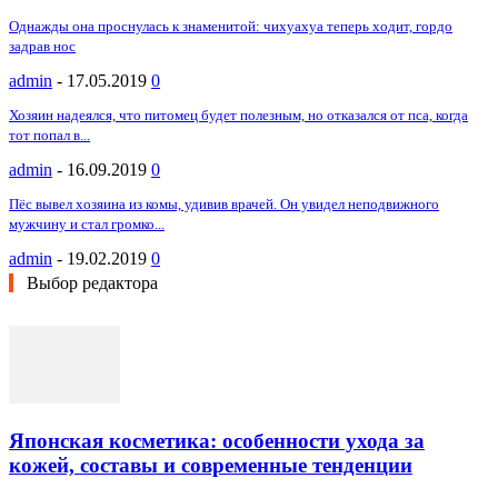
Однажды она проснулась к знаменитой: чихуахуа теперь ходит, гордо
задрав нос
admin
-
17.05.2019
0
Хозяин надеялся, что питомец будет полезным, но отказался от пса, когда
тот попал в...
admin
-
16.09.2019
0
Пёс вывел хозяина из комы, удивив врачей. Он увидел неподвижного
мужчину и стал громко...
admin
-
19.02.2019
0
Выбор редактора
Японская косметика: особенности ухода за
кожей, составы и современные тенденции