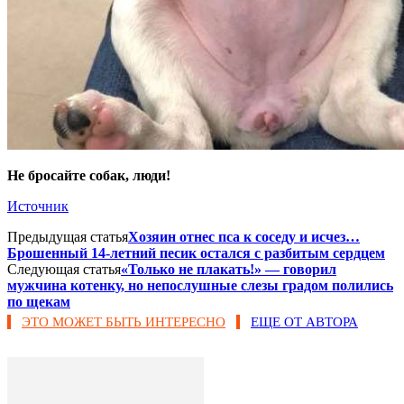
Не бросайте собак, люди!
Источник
Предыдущая статья
Хозяин отнес пса к соседу и исчез…
Брошенный 14-летний песик остался с разбитым сердцем
Следующая статья
«Только не плакать!» — говорил
мужчина котенку, но непослушные слезы градом полились
по щекам
ЭТО МОЖЕТ БЫТЬ ИНТЕРЕСНО
ЕЩЕ ОТ АВТОРА