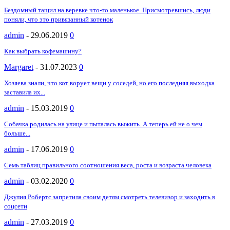
Бездомный тащил на веревке что-то маленькое. Присмотревшись, люди
поняли, что это привязанный котенок
admin
-
29.06.2019
0
Как выбрать кофемашину?
Margaret
-
31.07.2023
0
Хозяева знали, что кот ворует вещи у соседей, но его последняя выходка
заставила их...
admin
-
15.03.2019
0
Собачка родилась на улице и пыталась выжить. А теперь ей не о чем
больше...
admin
-
17.06.2019
0
Семь таблиц правильного соотношения веса, роста и возраста человека
admin
-
03.02.2020
0
Джулия Робертс запретила своим детям смотреть телевизор и заходить в
соцсети
admin
-
27.03.2019
0