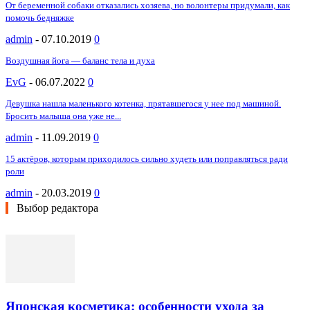
От беременной собаки отказались хозяева, но волонтеры придумали, как
помочь бедняжке
admin
-
07.10.2019
0
Воздушная йога — баланс тела и духа
EvG
-
06.07.2022
0
Девушка нашла маленького котенка, прятавшегося у нее под машиной.
Бросить малыша она уже не...
admin
-
11.09.2019
0
15 актёров, которым приходилось сильно худеть или поправляться ради
роли
admin
-
20.03.2019
0
Выбор редактора
Японская косметика: особенности ухода за