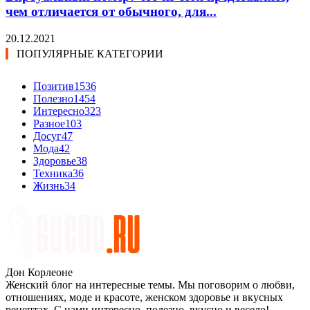
чем отличается от обычного, для...
20.12.2021
ПОПУЛЯРНЫЕ КАТЕГОРИИ
Позитив
1536
Полезно
1454
Интересно
323
Разное
103
Досуг
47
Мода
42
Здоровье
38
Техника
36
Жизнь
34
Дон Корлеоне
Женский блог на интересные темы. Мы поговорим о любви,
отношениях, моде и красоте, женском здоровье и вкусных
рецептах. С нами интересно, полезно, вкусно и весело!