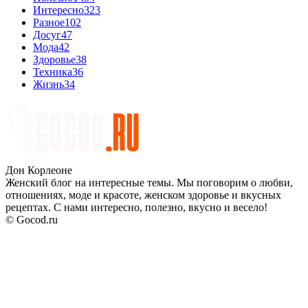
Интересно
323
Разное
102
Досуг
47
Мода
42
Здоровье
38
Техника
36
Жизнь
34
Дон Корлеоне
Женский блог на интересные темы. Мы поговорим о любви,
отношениях, моде и красоте, женском здоровье и вкусных
рецептах. С нами интересно, полезно, вкусно и весело!
© Gocod.ru