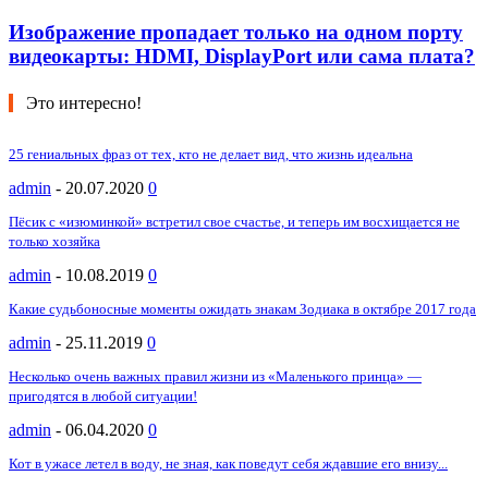
Изображение пропадает только на одном порту
видеокарты: HDMI, DisplayPort или сама плата?
Это интересно!
25 гениальных фраз от тех, кто не делает вид, что жизнь идеальна
admin
-
20.07.2020
0
Пёсик с «изюминкой» встретил свое счастье, и теперь им восхищается не
только хозяйка
admin
-
10.08.2019
0
Какие судьбоносные моменты ожидать знакам Зодиака в октябре 2017 года
admin
-
25.11.2019
0
Несколько очень важных правил жизни из «Маленького принца» —
пригодятся в любой ситуации!
admin
-
06.04.2020
0
Кот в ужасе летел в воду, не зная, как поведут себя ждавшие его внизу...