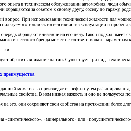
ного опыта в техническом обслуживании автомобиля, люди обыч
и обращаются за советом к своему другу, соседу по гаражу, родс
ый вопрос. При использовании технической жидкости для мощно
пользуемого топлива, интенсивность эксплуатации и пробег дв
чередь обращают внимание на его цену. Такой подход имеет сво
асло известного бренда может не соответствовать параметрам к
азки.
дует обратить внимание на тип. Существует три вида техническ
их преимущества
данный момент его производят из нефти путем рафинирования, 
чальные свойства. В нем низкая вязкость и оно не пользуется п
я на это, они сохраняют свои свойства на протяжении более дл
я «синтетического», «минерального» или «полусинтетического» 