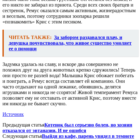
его никто не забирал из приюта. Среди всех своих братцев и
сестренок, Ремус оказался самым активным, жизнерадостным
и веселым, поэтому сотрудники зоопарка решили
«познакомить» Крис с этим песиком.
ЧИТАТЬ ТАКЖЕ:
За забором раздавался плач, и
девушка почувствовала, что живое существо умоляет
ее о помощи
Задумка удалась на славу, и вскоре два совершенно не
похожих друг на друга животных крепко сдружились! Теперь
они просто не разлей вода! Малышка Крис обожает побегать
и поиграть, а Ремус всегда составляет ей компанию. Они
часто отдыхают на одной лежанке, обнявшись, делятся
игрушками и никогда не ссорятся! Живой темперамент Ремуса
позволяет ему не отставать от активной Крис, поэтому вместе
им никогда не бывает скучно.
Источник
Предыдущая статья
Котенок был серьезно болен, но хозяин
отказался от эвтаназии. И не ошибся
Следующая статья
Выйдя из кафе, парень увидел в темноте