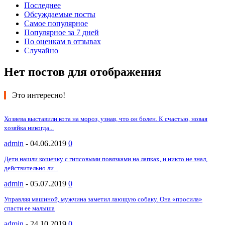
Последнее
Обсуждаемые посты
Самое популярное
Популярное за 7 дней
По оценкам в отзывах
Случайно
Нет постов для отображения
Это интересно!
Хозяева выставили кота на мороз, узнав, что он болен. К счастью, новая
хозяйка никогда...
admin
-
04.06.2019
0
Дети нашли кошечку с гипсовыми повязками на лапках, и никто не знал,
действительно ли...
admin
-
05.07.2019
0
Управляя машиной, мужчина заметил лающую собаку. Она «просила»
спасти ее малыша
admin
-
24.10.2019
0