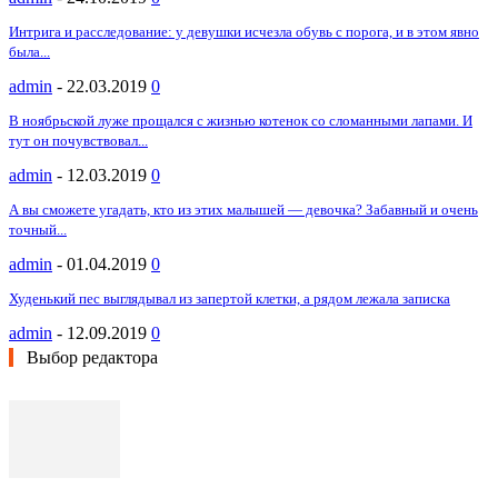
Интрига и расследование: у девушки исчезла обувь с порога, и в этом явно
была...
admin
-
22.03.2019
0
В ноябрьской луже прощался с жизнью котенок со сломанными лапами. И
тут он почувствовал...
admin
-
12.03.2019
0
А вы сможете угадать, кто из этих малышей — девочка? Забавный и очень
точный...
admin
-
01.04.2019
0
Худенький пес выглядывал из запертой клетки, а рядом лежала записка
admin
-
12.09.2019
0
Выбор редактора