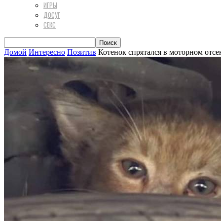
ИГРЫ
ДОСУГ
СЕКС
Домой
Интересно
Позитив
Котенок спрятался в моторном отсе