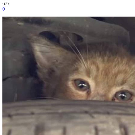
677
0