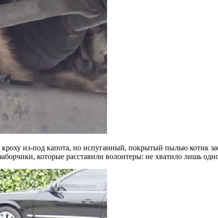
роху из-под капота, но испуганный, покрытый пылью котик забив
аборчики, которые расставили волонтеры: не хватило лишь одно