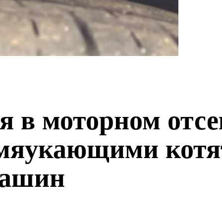
я в моторном отсе
 мяукающими котя
машин