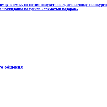
омцу в семье, но потом почувствовал, что слепому «конкуре
ьбе неожиданно получила «лохматый подарок»
го общения