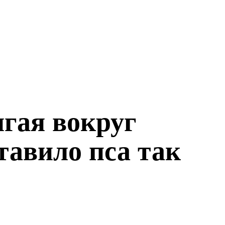
ыгая вокруг
тавило пса так