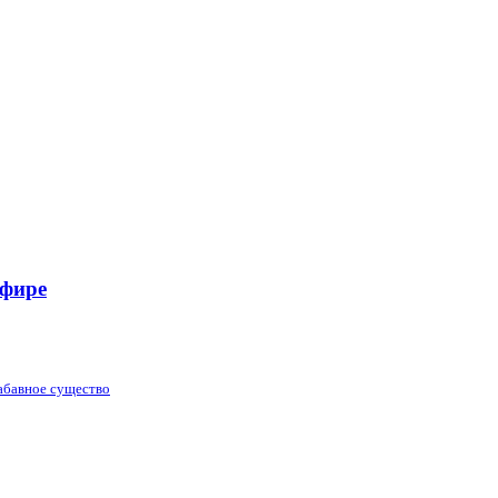
эфире
забавное существо