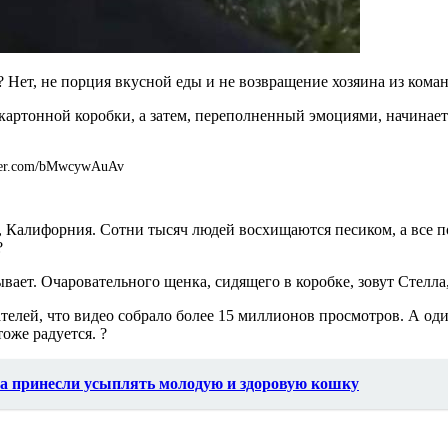
я? Нет, не порция вкусной еды и не возвращение хозяина из кома
артонной коробки, а затем, переполненный эмоциями, начинает п
itter.com/bMwcywAuAv
, Калифорния. Сотни тысяч людей восхищаются песиком, а все пот
?
ает. Очаровательного щенка, сидящего в коробке, зовут Стелла,
телей, что видео собрало более 15 миллионов просмотров. А оди
оже радуется. ?
ева принесли усыплять молодую и здоровую кошку