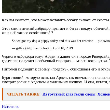
Как вы считаете, что может заставить собаку скакать от счасть
Этот симпатичный лабрадор прыгает и бегает вокруг обычной к
же в ней такого особенного? ?
So we got my dog a puppy today and this was her reaction… pic.tw
— gilli ? (@gillianrobles00) April 18, 2019
Черного лабрадора зовут Арден, а живет он в городе Риверсайд
где ее пес получает необычный сюрприз — маленького щенка. 
Питомец подходит к своему «подарку», обнюхивает его и открыв
Буря эмоций, которую испытал Арден, так впечатлила пользова
смотрит ролик с Арденом и маленьким щенком. И она, кстати, т
ЧИТАТЬ ТАКЖЕ:
Из грустных глаз текли слезы. Хозя
Источник