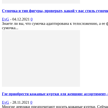
Сумочка и тип фигуры, проверьте, какой у вас стиль сумоч
EvG
-
04.12.2021
0
Знаете ли вы, что сумочка адаптирована к телосложению, а е
сумочка...
Где приобрести кожаные куртки для женщин: ассортимент, 
EvG
-
28.11.2021
0
Многие девушки предпочитают носить кожаные куртки. Сейчас