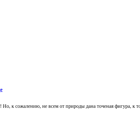
е
 Но, к сожалению, не всем от природы дана точеная фигура, к том