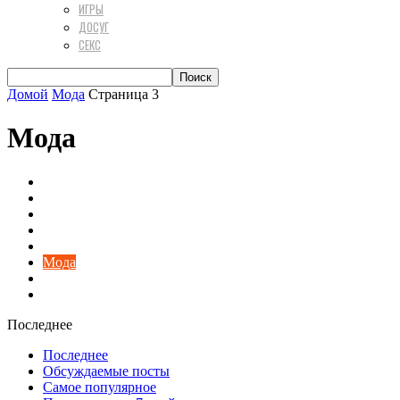
ИГРЫ
ДОСУГ
СЕКС
Домой
Мода
Страница 3
Мода
Досуг
Здоровье
Интересно
Косметика
Красота
Мода
Разное
Секс
Последнее
Последнее
Обсуждаемые посты
Самое популярное