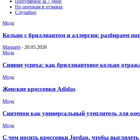
Популярное за 7 дней
По оценкам в отзывах
Случайно
Мода
Кольцо с бриллиантом и аллергия: разбираем п
Margaret
-
20.05.2026
Мода
Сияние успеха: как бриллиантовое кольцо отража
Мода
Женские кроссовки Adidas
Мода
Синтепон как универсальный утеплитель для оде
Мода
С чем носить кроссовки Jordan, чтобы выглядеть