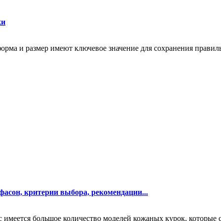
ки
е форма и размер имеют ключевое значение для сохранения прав
фасон, критерии выбора, рекомендации...
 имеется большое количество моделей кожаных курок, которые 