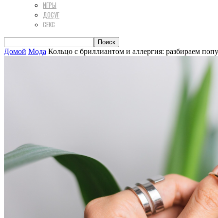
ИГРЫ
ДОСУГ
СЕКС
Домой
Мода
Кольцо с бриллиантом и аллергия: разбираем по