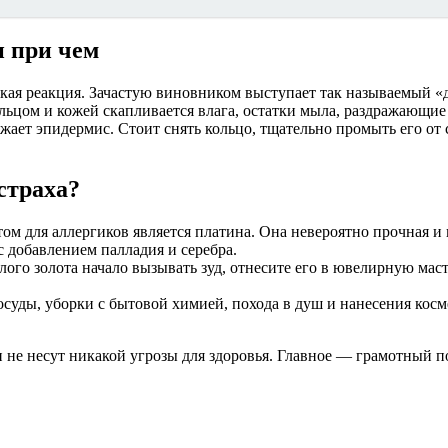
и при чем
кая реакция. Зачастую виновником выступает так называемый «д
ьцом и кожей скапливается влага, остатки мыла, раздражающие 
жает эпидермис. Стоит снять кольцо, тщательно промыть его от с
страха?
 для аллергиков является платина. Она невероятно прочная и г
с добавлением палладия и серебра.
ого золота начало вызывать зуд, отнесите его в ювелирную маст
осуды, уборки с бытовой химией, похода в душ и нанесения ко
не несут никакой угрозы для здоровья. Главное — грамотный п