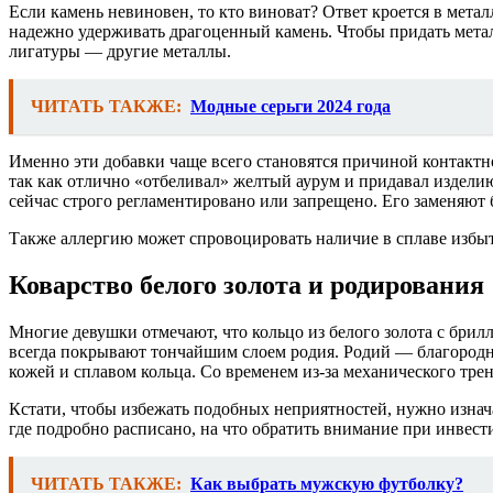
Если камень невиновен, то кто виноват? Ответ кроется в металл
надежно удерживать драгоценный камень. Чтобы придать метал
лигатуры — другие металлы.
ЧИТАТЬ ТАКЖЕ:
Модные серьги 2024 года
Именно эти добавки чаще всего становятся причиной контактно
так как отлично «отбеливал» желтый аурум и придавал изделию
сейчас строго регламентировано или запрещено. Его заменяют 
Также аллергию может спровоцировать наличие в сплаве избыто
Коварство белого золота и родирования
Многие девушки отмечают, что кольцо из белого золота с брилл
всегда покрывают тончайшим слоем родия. Родий — благородн
кожей и сплавом кольца. Со временем из-за механического трен
Кстати, чтобы избежать подобных неприятностей, нужно изнач
где подробно расписано, на что обратить внимание при инвес
ЧИТАТЬ ТАКЖЕ:
Как выбрать мужскую футболку?