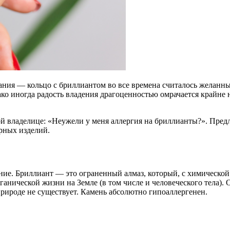
мания — кольцо с бриллиантом во все времена считалось жела
о иногда радость владения драгоценностью омрачается крайне 
ой владелице: «Неужели у меня аллергия на бриллианты?». Предл
рных изделий.
ие. Бриллиант — это ограненный алмаз, который, с химической
ганической жизни на Земле (в том числе и человеческого тела). 
природе не существует. Камень абсолютно гипоаллергенен.