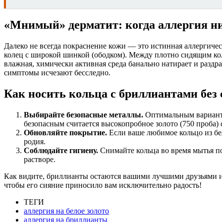
«Мнимый» дерматит: когда аллергия н
Далеко не всегда покраснение кожи — это истинная аллергичес
колец с широкой шинкой (ободком). Между плотно сидящим кол
влажная, химически активная среда банально натирает и раздра
симптомы исчезают бесследно.
Как носить кольца с бриллиантами без 
Выбирайте безопасные металлы.
Оптимальным вариантом
безопасным считается высокопробное золото (750 проба) 
Обновляйте покрытие.
Если ваше любимое кольцо из бел
родия.
Соблюдайте гигиену.
Снимайте кольца во время мытья п
растворе.
Как видите, бриллианты остаются вашими лучшими друзьями и 
чтобы его сияние приносило вам исключительно радость!
ТЕГИ
аллергия на белое золото
аллергия на бриллианты