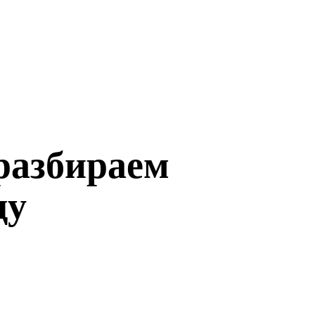
разбираем
ду