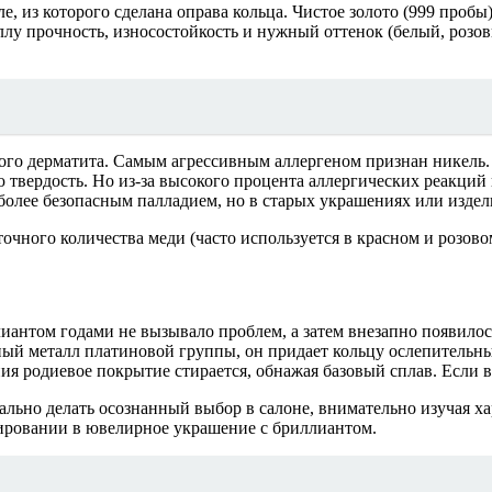
е, из которого сделана оправа кольца. Чистое золото (999 пробы)
лу прочность, износостойкость и нужный оттенок (белый, розов
го дерматита. Самым агрессивным аллергеном признан никель. Р
 твердость. Но из-за высокого процента аллергических реакций
более безопасным палладием, но в старых украшениях или издел
чного количества меди (часто используется в красном и розовом
иантом годами не вызывало проблем, а затем внезапно появилось
ый металл платиновой группы, он придает кольцу ослепительн
ия родиевое покрытие стирается, обнажая базовый сплав. Если в 
ально делать осознанный выбор в салоне, внимательно изучая 
тировании в ювелирное украшение с бриллиантом.