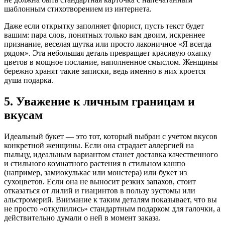
шаблонным стихотворением из интернета.
Даже если открытку заполняет флорист, пусть текст будет
вашим: пара слов, понятных только вам двоим, искреннее
признание, веселая шутка или просто лаконичное «Я всегда
рядом». Эта небольшая деталь превращает красивую охапку
цветов в мощное послание, наполненное смыслом. Женщины
бережно хранят такие записки, ведь именно в них кроется
душа подарка.
5. Уважение к личным границам и
вкусам
Идеальный букет — это тот, который выбран с учетом вкусов
конкретной женщины. Если она страдает аллергией на
пыльцу, идеальным вариантом станет доставка качественного
и стильного комнатного растения в стильном кашпо
(например, замиокулькас или монстера) или букет из
сухоцветов. Если она не выносит резких запахов, стоит
отказаться от лилий и гиацинтов в пользу эустомы или
альстромерий. Внимание к таким деталям показывает, что вы
не просто «откупились» стандартным подарком для галочки, а
действительно думали о ней в момент заказа.