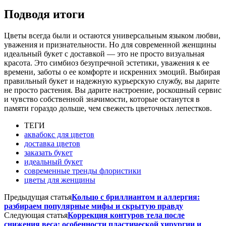
Подводя итоги
Цветы всегда были и остаются универсальным языком любви,
уважения и признательности. Но для современной женщины
идеальный букет с доставкой — это не просто визуальная
красота. Это симбиоз безупречной эстетики, уважения к ее
времени, заботы о ее комфорте и искренних эмоций. Выбирая
правильный букет и надежную курьерскую службу, вы дарите
не просто растения. Вы дарите настроение, роскошный сервис
и чувство собственной значимости, которые останутся в
памяти гораздо дольше, чем свежесть цветочных лепестков.
ТЕГИ
аквабокс для цветов
доставка цветов
заказать букет
идеальный букет
современные тренды флористики
цветы для женщины
Предыдущая статья
Кольцо с бриллиантом и аллергия:
разбираем популярные мифы и скрытую правду
Следующая статья
Коррекция контуров тела после
снижения веса: особенности пластической хирургии и