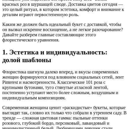
красных роз в шуршащей слюде. Доставка цветов сегодня —
это целый ритуал, в котором эстетика, комфорт и внимание к
деталям играют первостепенную роль.
Каким же должен быть идеальный букет с доставкой, чтобы
он вызвал искренне восхищение, а не легкое разочарование?
Давайте разберем главные составляющие этого
флористического уравнения.
1. Эстетика и индивидуальность:
долой шаблоны
Флористика шагнула далеко вперед, и вкусы современных
женщин формируются под влиянием социальных сетей, лент
Pinterest и насмотренности. Классические 101 роза с
крупными бутонами, туго стянутые атласной лентой,
постепенно уступают место более сложным, воздушным и
индивидуальным композициям.
Современная женщина ценит «раскидистые» букеты, которые
выглядят так, словно их только что собрали в утреннем саду. В
тренде — сложная цветовая гамма: пыльные оттенки
розового, глубокий бордо, персиковый, лавандовый и
минималистичный белый. Любимицами девушек стали