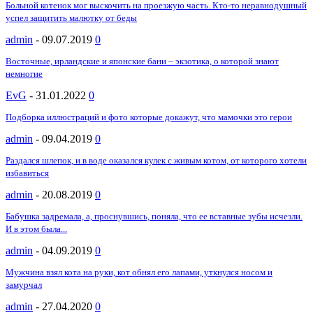
Больной котенок мог выскочить на проезжую часть. Кто-то неравнодушный
успел защитить малютку от беды
admin
-
09.07.2019
0
Восточные, ирландские и японские бани – экзотика, о которой знают
немногие
EvG
-
31.01.2022
0
Подборка иллюстраций и фото которые докажут, что мамочки это герои
admin
-
09.04.2019
0
Раздался шлепок, и в воде оказался кулек с живым котом, от которого хотели
избавиться
admin
-
20.08.2019
0
Бабушка задремала, а, проснувшись, поняла, что ее вставные зубы исчезли.
И в этом была...
admin
-
04.09.2019
0
Мужчина взял кота на руки, кот обнял его лапами, уткнулся носом и
замурчал
admin
-
27.04.2020
0