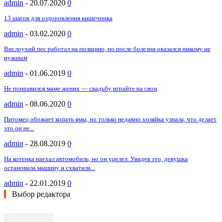
admin
-
20.07.2020
0
13 шагов для оздоровления кишечника
admin
-
03.02.2020
0
Вислоухий пес работал на полицию, но после болезни оказался никому не
нужным
admin
-
01.06.2019
0
Не понравился маме жених — свадьбу играйте на свои
admin
-
08.06.2020
0
Питомец обожает копать ямы, но только недавно хозяйка узнала, что делает
это он не...
admin
-
28.08.2019
0
На котенка наехал автомобиль, но он уцелел. Увидев это, девушка
остановила машину и схватила...
admin
-
22.01.2019
0
Выбор редактора