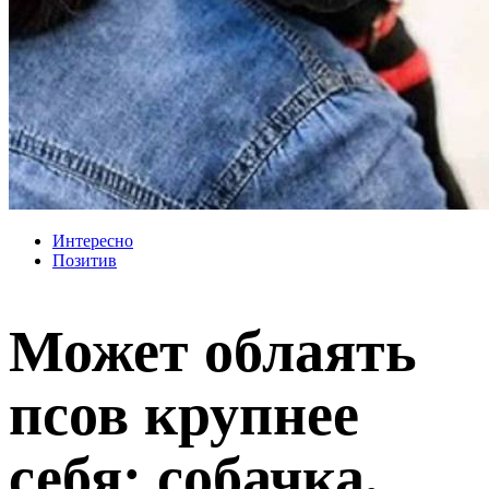
Интересно
Позитив
Может облаять
псов крупнее
себя: собачка,