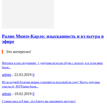
Радио Монте-Карло: изысканность и культура в
эфире
Это интересно!
Интрига и расследование: у девушки исчезла обувь с порога, и в этом явно
была...
admin
-
22.03.2019
0
Из-за редкой болезни кошка становится похожей на сову! Когда девушка
спасла её, МУРлыка была...
admin
-
19.02.2019
0
Стакан риса и 8 яиц: это блюдо вы запомните надолго!