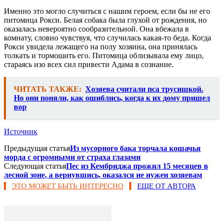
Именно это могло случиться с нашим героем, если бы не его
питомица Рокси. Белая собака была глухой от рождения, но
оказалась невероятно сообразительной. Она вбежала в
комнату, словно чувствуя, что случилась какая-то беда. Когда
Рокси увидела лежащего на полу хозяина, она принялась
толкать и тормошить его. Питомица облизывала ему лицо,
стараясь изо всех сил привести Адама в сознание.
ЧИТАТЬ ТАКЖЕ:
Хозяева считали пса трусишкой.
Но они поняли, как ошиблись, когда к их дому пришел
вор
Источник
Предыдущая статья
Из мусорного бака торчала кошачья
морда с огромными от страха глазами
Следующая статья
Пес из Кембриджа прожил 15 месяцев в
лесной зоне, а вернувшись, оказался не нужен хозяевам
ЭТО МОЖЕТ БЫТЬ ИНТЕРЕСНО
ЕЩЕ ОТ АВТОРА