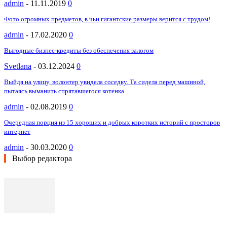
admin
-
11.11.2019
0
Фото огромных предметов, в чьи гигантские размеры верится с трудом!
admin
-
17.02.2020
0
Выгодные бизнес-кредиты без обеспечения залогом
Svetlana
-
03.12.2024
0
Выйдя на улицу, волонтер увидела соседку. Та сидела перед машиной,
пытаясь выманить спрятавшегося котенка
admin
-
02.08.2019
0
Очередная порция из 15 хороших и добрых коротких историй с просторов
интернет
admin
-
30.03.2020
0
Выбор редактора