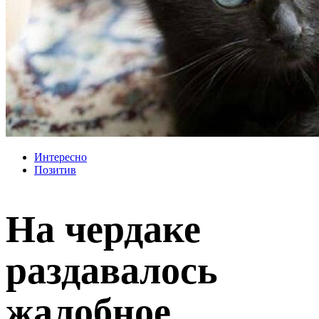
Интересно
Позитив
На чердаке
раздавалось
жалобное