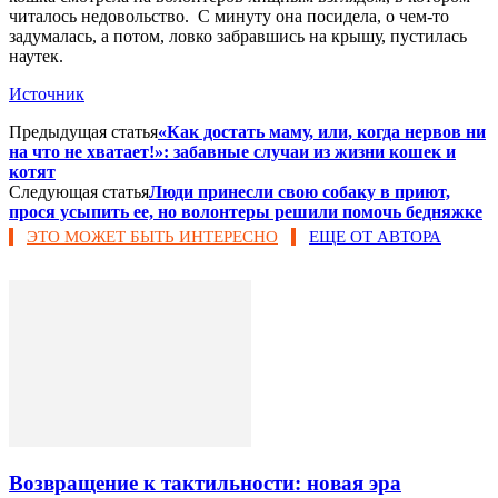
читалось недовольство. С минуту она посидела, о чем-то
задумалась, а потом, ловко забравшись на крышу, пустилась
наутек.
Источник
Предыдущая статья
«Как достать маму, или, когда нервов ни
на что не хватает!»: забавные случаи из жизни кошек и
котят
Следующая статья
Люди принесли свою собаку в приют,
прося усыпить ее, но волонтеры решили помочь бедняжке
ЭТО МОЖЕТ БЫТЬ ИНТЕРЕСНО
ЕЩЕ ОТ АВТОРА
Возвращение к тактильности: новая эра