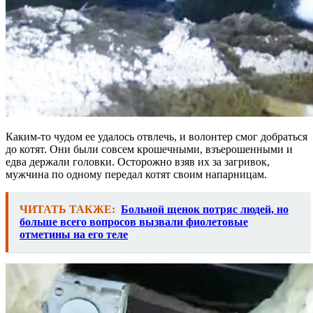
Каким-то чудом ее удалось отвлечь, и волонтер смог добраться
до котят. Они были совсем крошечными, взъерошенными и
едва держали головки. Осторожно взяв их за загривок,
мужчина по одному передал котят своим напарницам.
ЧИТАТЬ ТАКЖЕ:
Больной щенок потряс людей, но
больше всего вопросов вызвали фиолетовые
отметины на его теле