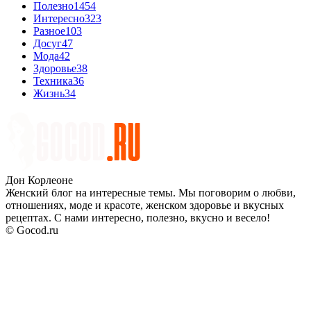
Полезно
1454
Интересно
323
Разное
103
Досуг
47
Мода
42
Здоровье
38
Техника
36
Жизнь
34
Дон Корлеоне
Женский блог на интересные темы. Мы поговорим о любви,
отношениях, моде и красоте, женском здоровье и вкусных
рецептах. С нами интересно, полезно, вкусно и весело!
© Gocod.ru