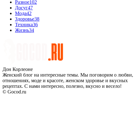
Разное
102
Досуг
47
Мода
42
Здоровье
38
Техника
36
Жизнь
34
Дон Корлеоне
Женский блог на интересные темы. Мы поговорим о любви,
отношениях, моде и красоте, женском здоровье и вкусных
рецептах. С нами интересно, полезно, вкусно и весело!
© Gocod.ru