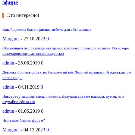
эфире
Это интересно!
Какой должна быть офисная мебель для айтишников
Margaret
-
27.10.2023
0
Обиженный пес разглядывал щенка, которого принесли хозяева. Но вскоре
разочарование сменилось радостью
admin
-
25.06.2019
0
Девочка боялась собак, но бездомный пёс Федя ей нравился. А однажды он
попал под...
admin
-
04.11.2019
0
Навстречу машине выскочил енот. Девушка едва не плакала, думая, что
случайно сбила его
admin
-
01.06.2019
0
Что такое бизнес форум?
Margaret
-
04.12.2023
0