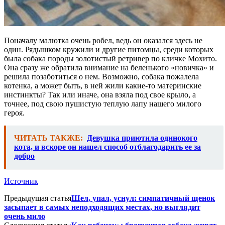
Поначалу малютка очень робел, ведь он оказался здесь не
один. Рядышком кружили и другие питомцы, среди которых
была собака породы золотистый ретривер по кличке Мохито.
Она сразу же обратила внимание на беленького «новичка» и
решила позаботиться о нем. Возможно, собака пожалела
котенка, а может быть, в ней жили какие-то материнские
инстинкты? Так или иначе, она взяла под свое крыло, а
точнее, под свою пушистую теплую лапу нашего милого
героя.
ЧИТАТЬ ТАКЖЕ:
Девушка приютила одинокого
кота, и вскоре он нашел способ отблагодарить ее за
добро
Источник
Предыдущая статья
Шел, упал, уснул: симпатичный щенок
засыпает в самых неподходящих местах, но выглядит
очень мило