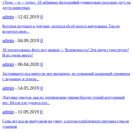
«Точь — в — точь»: 10 забавных фотографий удивительно похожих друг на
друга животных
admin
-
12.02.2019
0
Котенок подошел к девушке, потерся ей об ноги и замурлыкал. Так он
встретил свою...
admin
-
04.09.2019
0
36 трогательных фото под знаком — Человечность! Эти люди существуют!
И их очень много!
admin
-
06.04.2020
0
Застрявшего пса никто не мог вытащить, но отважный пожарный справился
с заданием, и теперь...
admin
-
14.05.2019
0
Девушка увидела, как по деревенским улицам бродит тощий испуганный
пес. Ей еле-еле удалось его...
admin
-
11.09.2019
0
Семь лет пса не выпускали на улицу, а потом озлобленного питомца едва не
усыпили