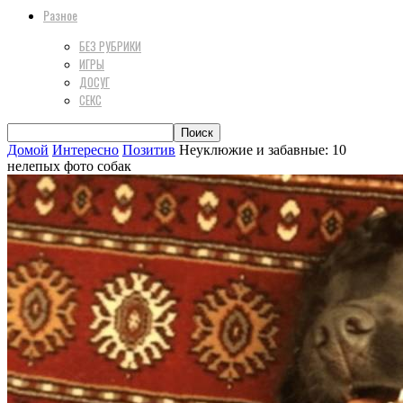
Разное
БЕЗ РУБРИКИ
ИГРЫ
ДОСУГ
СЕКС
Домой
Интересно
Позитив
Неуклюжие и забавные: 10
нелепых фото собак