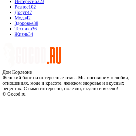
Интересно
323
Разное
102
Досуг
47
Мода
42
Здоровье
38
Техника
36
Жизнь
34
Дон Корлеоне
Женский блог на интересные темы. Мы поговорим о любви,
отношениях, моде и красоте, женском здоровье и вкусных
рецептах. С нами интересно, полезно, вкусно и весело!
© Gocod.ru