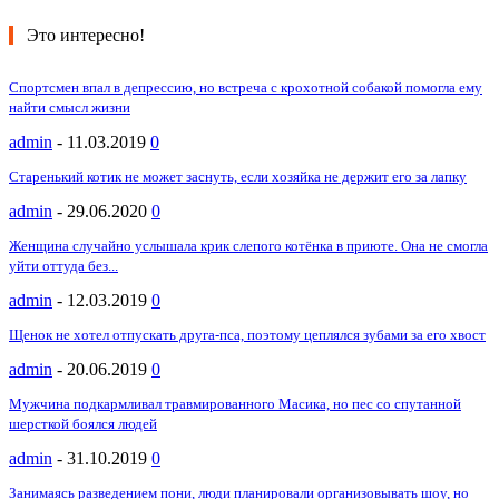
Это интересно!
Спортсмен впал в депрессию, но встреча с крохотной собакой помогла ему
найти смысл жизни
admin
-
11.03.2019
0
Старенький котик не может заснуть, если хозяйка не держит его за лапку
admin
-
29.06.2020
0
Женщина случайно услышала крик слепого котёнка в приюте. Она не смогла
уйти оттуда без...
admin
-
12.03.2019
0
Щенок не хотел отпускать друга-пса, поэтому цеплялся зубами за его хвост
admin
-
20.06.2019
0
Мужчина подкармливал травмированного Масика, но пес со спутанной
шерсткой боялся людей
admin
-
31.10.2019
0
Занимаясь разведением пони, люди планировали организовывать шоу, но