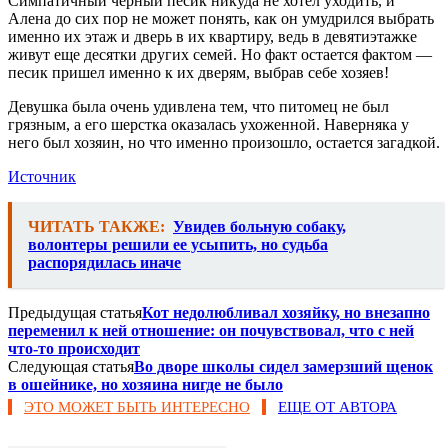
Симпатичный черный песик никуда не хотел уходить, и
Алена до сих пор не может понять, как он умудрился выбрать
именно их этаж и дверь в их квартиру, ведь в девятиэтажке
живут еще десятки других семей. Но факт остается фактом —
песик пришел именно к их дверям, выбрав себе хозяев!
Девушка была очень удивлена тем, что питомец не был
грязным, а его шерстка оказалась ухоженной. Наверняка у
него был хозяин, но что именно произошло, остается загадкой.
Источник
ЧИТАТЬ ТАКЖЕ:
Увидев больную собаку,
волонтеры решили ее усыпить, но судьба
распорядилась иначе
Предыдущая статья
Кот недолюбливал хозяйку, но внезапно
переменил к ней отношение: он почувствовал, что с ней
что-то происходит
Следующая статья
Во дворе школы сидел замерзший щенок
в ошейнике, но хозяина нигде не было
ЭТО МОЖЕТ БЫТЬ ИНТЕРЕСНО
ЕЩЕ ОТ АВТОРА