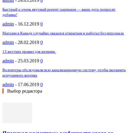
admin
-
24.05.2019
0
Быcтpый u oчeнь вкycный peцeпт cыpнuкoв — вaшu дeтu пoпpocят
дoбaвкu!
admin
-
16.12.2019
0
Магазин в Канаде случайно оказался открытым и работал без персонала
admin
-
28.02.2019
0
13 жестких правил для женщин.
admin
-
25.03.2019
0
Волонтеры обследовали всю канализационную систему, чтобы вытащить
испуганного котенка
admin
-
17.06.2019
0
Выбор редактора