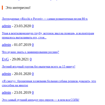
Это интересно!
Легендарные «Ricchi e Poveri» — самая романтичная песня 80-х
admin
-
23.03.2020
0
Упав в вентиляционную трубу, котенок звал на помощь, и волонтерам
пришлось вытаскивать его, стоя...
admin
-
01.07.2019
0
Что нужно знать о ламинировании ресниц?
EvG
-
29.09.2021
0
Летний ягодный тортик без выпечки всего за 15 минут!
admin
-
20.01.2020
0
«Я смогу»: брошенная хозяевами больная собака решила доказать, что
способна на многое
admin
-
23.01.2019
0
Это самый лучший анекдот про евреев — в нем вся СОЛЬ!