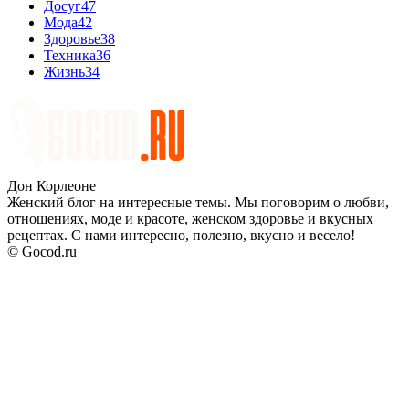
Досуг
47
Мода
42
Здоровье
38
Техника
36
Жизнь
34
Дон Корлеоне
Женский блог на интересные темы. Мы поговорим о любви,
отношениях, моде и красоте, женском здоровье и вкусных
рецептах. С нами интересно, полезно, вкусно и весело!
© Gocod.ru