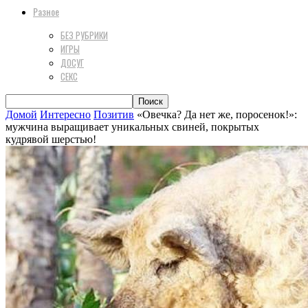
Разное
БЕЗ РУБРИКИ
ИГРЫ
ДОСУГ
СЕКС
Домой
Интересно
Позитив
«Овечка? Да нет же, поросенок!»:
мужчина выращивает уникальных свиней, покрытых
кудрявой шерстью!