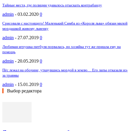
Тайные места, где полиции удавалось отыскать контрабанду
admin
-
03.02.2020
0
Срисовали с настоящего! Маленький Симба из «Короля льва» обязан милой
мордашкой живому львенку
admin
-
27.07.2019
0
Любимая игрушка питбуля порвалась, но хозяйка тут же пришла ему на
помощь
admin
-
20.05.2019
0
Пёс лежал на обочине, уткнувшись мордой в землю… Его лапы отказали из-
за травмы
admin
-
15.01.2019
0
Выбор редактора