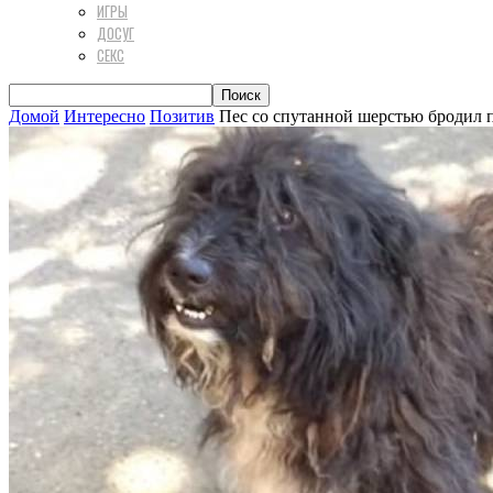
ИГРЫ
ДОСУГ
СЕКС
Домой
Интересно
Позитив
Пес со спутанной шерстью бродил п