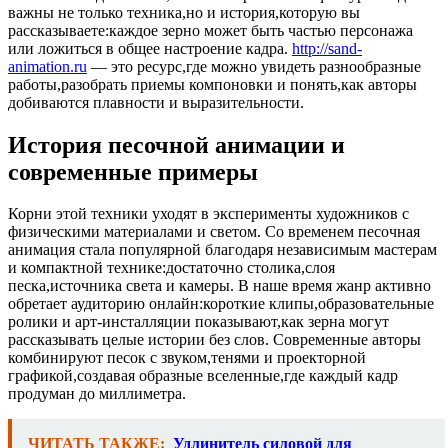
важны не только техника,но и история,которую вы
рассказываете:каждое зерно может быть частью персонажа
или ложиться в общее настроение кадра.
http://sand-
animation.ru
— это ресурс,где можно увидеть разнообразные
работы,разобрать приемы компоновки и понять,как авторы
добиваются плавности и выразительности.
История песочной анимации и
современные примеры
Корни этой техники уходят в эксперименты художников с
физическими материалами и светом. Со временем песочная
анимация стала популярной благодаря независимым мастерам
и компактной технике:достаточно столика,слоя
песка,источника света и камеры. В наше время жанр активно
обретает аудиторию онлайн:короткие клипы,образовательные
ролики и арт-инсталляции показывают,как зерна могут
рассказывать целые истории без слов. Современные авторы
комбинируют песок с звуком,тенями и проекторной
графикой,создавая образные вселенные,где каждый кадр
продуман до миллиметра.
ЧИТАТЬ ТАКЖЕ:
Удлинитель силовой для