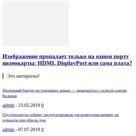
Изображение пропадает только на одном порту
видеокарты: HDMI, DisplayPort или сама плата?
Это интересно!
Маленький бандит на тоненьких лапках — знакомьтесь с псом по кличке
Кальмар
admin
-
23.05.2019
0
Грустноглазую собачку эксплуатировали для разведения щенков, но
однажды она обрела дом
admin
-
07.07.2019
0