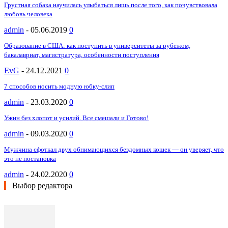
Грустная собака научилась улыбаться лишь после того, как почувствовала
любовь человека
admin
-
05.06.2019
0
Образование в США: как поступить в университеты за рубежом,
бакалавриат, магистратура, особенности поступления
EvG
-
24.12.2021
0
7 способов носить модную юбку-слип
admin
-
23.03.2020
0
Ужин без хлопот и усилий. Все смешали и Готово!
admin
-
09.03.2020
0
Мужчина сфоткал двух обнимающихся бездомных кошек — он уверяет, что
это не постановка
admin
-
24.02.2020
0
Выбор редактора