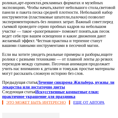
роликах,арт-проектах,рекламных форматах и музейных
экспозициях. Чтобы начать,хватит небольшого стола,световой
панели и пакета песка средней плотности. Небольшой набор
инструментов (пластиковые шпатели,палочки) позволит
экспериментировать без лишних затрат. Важный совет:перед
съемкой проведите серию пробных кадров на небольшом
участке — такое «разогревание» поможет понять,как песок
ведет себя при вашем освещении и какие движения дают
желаемый эффект. Честная практика и терпение станут
вашими главными инструментами в песочной магии.
Если вы хотите увидеть реальные примеры и разборы,ищите
ролики с разными техниками — от плавной ленты до резких
переходов между сценами. Песочная анимация продолжает
учить нас вниманию к деталям и тому,как простые материалы
могут рассказать сложную историю без слов.
Предыдущая статья
Лечение синдрома Жильбера, нужны ли
лекарства или достаточно диеты
Следующая статья
Искусственные комнатные елки:
практичное украшение для праздника
ЭТО МОЖЕТ БЫТЬ ИНТЕРЕСНО
ЕЩЕ ОТ АВТОРА