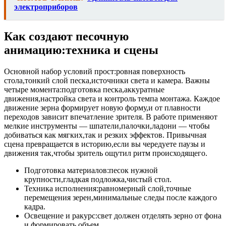
электроприборов
Как создают песочную
анимацию:техника и сцены
Основной набор условий прост:ровная поверхность
стола,тонкий слой песка,источники света и камера. Важны
четыре момента:подготовка песка,аккуратные
движения,настройка света и контроль темпа монтажа. Каждое
движение зерна формирует новую форму,и от плавности
переходов зависит впечатление зрителя. В работе применяют
мелкие инструменты — шпатели,палочки,ладони — чтобы
добиваться как мягких,так и резких эффектов. Привычная
сцена превращается в историю,если вы чередуете паузы и
движения так,чтобы зритель ощутил ритм происходящего.
Подготовка материалов:песок нужной
крупности,гладкая подложка,чистый стол.
Техника исполнения:равномерный слой,точные
перемещения зерен,минимальные следы после каждого
кадра.
Освещение и ракурс:свет должен отделять зерно от фона
и формировать объем.