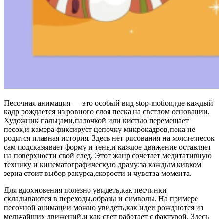
Песочная анимация — это особый вид stop-motion,где каждый
кадр рождается из ровного слоя песка на светлом основании.
Художник пальцами,палочкой или кистью перемещает
песок,и камера фиксирует цепочку микрокадров,пока не
родится плавная история. Здесь нет рисования на холсте:песок
сам подсказывает форму и тень,и каждое движение оставляет
на поверхности свой след. Этот жанр сочетает медитативную
технику и кинематографическую драму:за каждым кивком
зерна стоит выбор ракурса,скорости и чувства момента.
Для вдохновения полезно увидеть,как песчинки
складываются в переходы,образы и символы. На примере
песочной анимации можно увидеть,как идеи рождаются из
мельчайших движений,и как свет работает с фактурой. Здесь