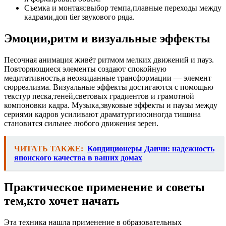
Съемка и монтаж:выбор темпа,плавные переходы между
кадрами,доп tier звукового ряда.
Эмоции,ритм и визуальные эффекты
Песочная анимация живёт ритмом мелких движений и пауз.
Повторяющиеся элементы создают спокойную
медитативность,а неожиданные трансформации — элемент
сюрреализма. Визуальные эффекты достигаются с помощью
текстур песка,теней,световых градиентов и грамотной
компоновки кадра. Музыка,звуковые эффекты и паузы между
сериями кадров усиливают драматургию:иногда тишина
становится сильнее любого движения зерен.
ЧИТАТЬ ТАКЖЕ:
Кондиционеры Даичи: надежность
японского качества в ваших домах
Практическое применение и советы
тем,кто хочет начать
Эта техника нашла применение в образовательных