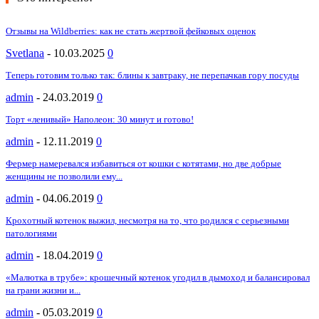
Отзывы на Wildberries: как не стать жертвой фейковых оценок
Svetlana
-
10.03.2025
0
Теперь готовим только так: блины к завтраку, не перепачкав гору посуды
admin
-
24.03.2019
0
Торт «ленивый» Наполеон: 30 минут и готово!
admin
-
12.11.2019
0
Фермер намеревался избавиться от кошки с котятами, но две добрые
женщины не позволили ему...
admin
-
04.06.2019
0
Крохотный котенок выжил, несмотря на то, что родился с серьезными
патологиями
admin
-
18.04.2019
0
«Малютка в трубе»: крошечный котенок угодил в дымоход и балансировал
на грани жизни и...
admin
-
05.03.2019
0