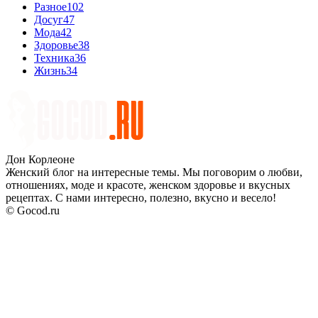
Разное
102
Досуг
47
Мода
42
Здоровье
38
Техника
36
Жизнь
34
Дон Корлеоне
Женский блог на интересные темы. Мы поговорим о любви,
отношениях, моде и красоте, женском здоровье и вкусных
рецептах. С нами интересно, полезно, вкусно и весело!
© Gocod.ru