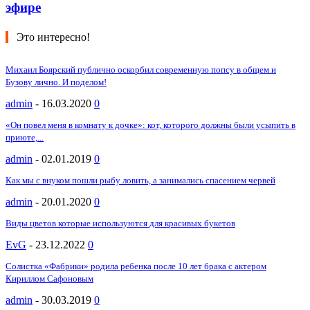
эфире
Это интересно!
Михаил Боярский публично оскорбил современную попсу в общем и
Бузову лично. И поделом!
admin
-
16.03.2020
0
«Он повел меня в комнату к дочке»: кот, которого должны были усыпить в
приюте,...
admin
-
02.01.2019
0
Как мы с внуком пошли рыбу ловить, а занимались спасением червей
admin
-
20.01.2020
0
Виды цветов которые используются для красивых букетов
EvG
-
23.12.2022
0
Cолистка «Фабрики» родила ребенка после 10 лет брака с актером
Кириллом Сафоновым
admin
-
30.03.2019
0