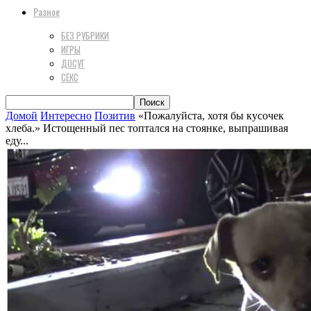
Разное
БЕЗ РУБРИКИ
ИГРЫ
ДОСУГ
СЕКС
Домой
Интересно
Позитив
«Пожалуйста, хотя бы кусочек
хлеба.» Истощенный пес топтался на стоянке, выпрашивая
еду...