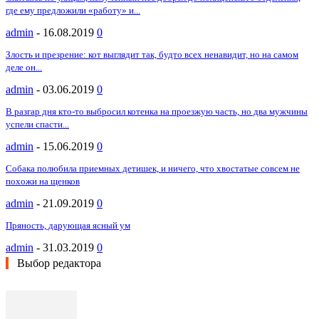
где ему предложили «работу» и...
admin
-
16.08.2019
0
Злость и презрение: кот выглядит так, будто всех ненавидит, но на самом
деле он...
admin
-
03.06.2019
0
В разгар дня кто-то выбросил котенка на проезжую часть, но два мужчины
успели спасти...
admin
-
15.06.2019
0
Собака полюбила приемных детишек, и ничего, что хвостатые совсем не
похожи на щенков
admin
-
21.09.2019
0
Пряность, дарующая ясный ум
admin
-
31.03.2019
0
Выбор редактора