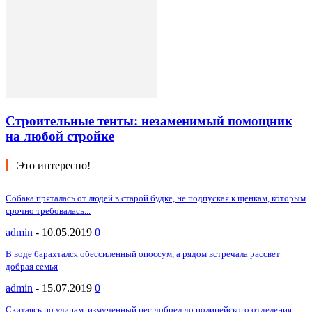
Строительные тенты: незаменимый помощник
на любой стройке
Это интересно!
Собака пряталась от людей в старой будке, не подпуская к щенкам, которым
срочно требовалась...
admin
-
10.05.2019
0
В воде барахтался обессиленный опоссум, а рядом встречала рассвет
добрая семья
admin
-
15.07.2019
0
Скитаясь по улицам, измученный пес добрел до полицейского отделения,