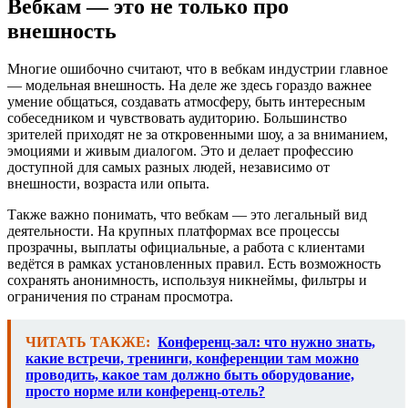
Вебкам — это не только про
внешность
Многие ошибочно считают, что в вебкам индустрии главное
— модельная внешность. На деле же здесь гораздо важнее
умение общаться, создавать атмосферу, быть интересным
собеседником и чувствовать аудиторию. Большинство
зрителей приходят не за откровенными шоу, а за вниманием,
эмоциями и живым диалогом. Это и делает профессию
доступной для самых разных людей, независимо от
внешности, возраста или опыта.
Также важно понимать, что вебкам — это легальный вид
деятельности. На крупных платформах все процессы
прозрачны, выплаты официальные, а работа с клиентами
ведётся в рамках установленных правил. Есть возможность
сохранять анонимность, используя никнеймы, фильтры и
ограничения по странам просмотра.
ЧИТАТЬ ТАКЖЕ:
Конференц-зал: что нужно знать,
какие встречи, тренинги, конференции там можно
проводить, какое там должно быть оборудование,
просто норме или конференц-отель?