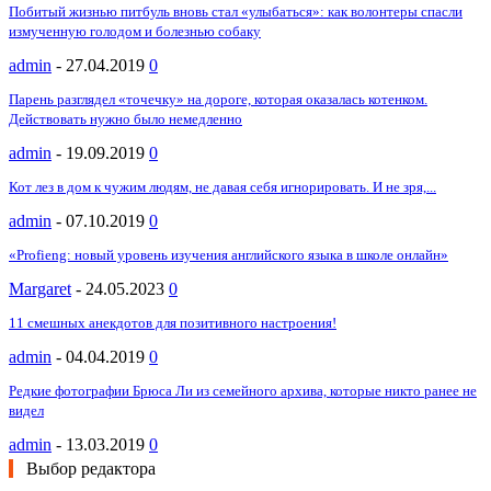
Побитый жизнью питбуль вновь стал «улыбаться»: как волонтеры спасли
измученную голодом и болезнью собаку
admin
-
27.04.2019
0
Парень разглядел «точечку» на дороге, которая оказалась котенком.
Действовать нужно было немедленно
admin
-
19.09.2019
0
Кот лез в дом к чужим людям, не давая себя игнорировать. И не зря,...
admin
-
07.10.2019
0
«Profieng: новый уровень изучения английского языка в школе онлайн»
Margaret
-
24.05.2023
0
11 смешных анекдотов для позитивного настроения!
admin
-
04.04.2019
0
Редкие фотографии Брюса Ли из семейного архива, которые никто ранее не
видел
admin
-
13.03.2019
0
Выбор редактора