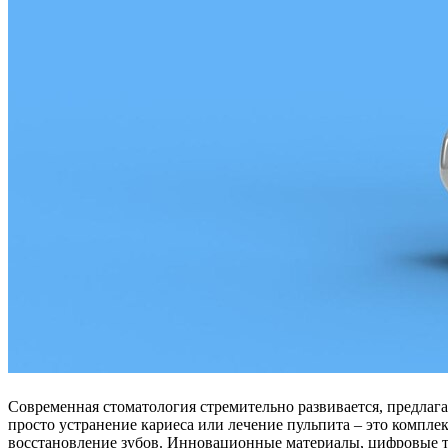
Современная стоматология стремительно развивается, предлага
просто устранение кариеса или лечение пульпита – это компл
восстановление зубов. Инновационные материалы, цифровые т