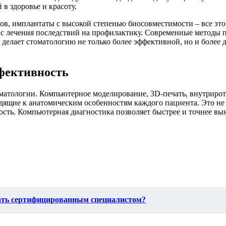
в здоровье и красоту.
в, имплантаты с высокой степенью биосовместимости – все это
я с лечения последствий на профилактику. Современные методы 
о делает стоматологию не только более эффективной, но и более
ффективность
тологии. Компьютерное моделирование, 3D-печать, внутриротов
ящие к анатомическим особенностям каждого пациента. Это не т
сть. Компьютерная диагностика позволяет быстрее и точнее выя
тать сертифицированным специалистом?