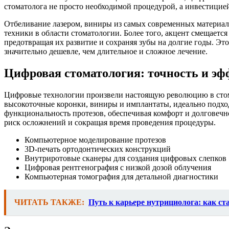
стоматолога не просто необходимой процедурой, а инвестицией 
Отбеливание лазером, виниры из самых современных материало
техники в области стоматологии. Более того, акцент смещаетс
предотвращая их развитие и сохраняя зубы на долгие годы. Эт
значительно дешевле, чем длительное и сложное лечение.
Цифровая стоматология: точность и э
Цифровые технологии произвели настоящую революцию в стома
высокоточные коронки, виниры и имплантаты, идеально подход
функциональность протезов, обеспечивая комфорт и долговечно
риск осложнений и сокращая время проведения процедуры.
Компьютерное моделирование протезов
3D-печать ортодонтических конструкций
Внутриротовые сканеры для создания цифровых слепков
Цифровая рентгенография с низкой дозой облучения
Компьютерная томография для детальной диагностики
ЧИТАТЬ ТАКЖЕ:
Путь к карьере нутрициолога: как с