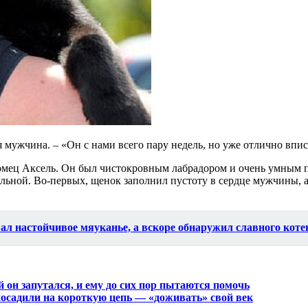
 мужчина. – «Он с нами всего пару недель, но уже отлично впи
томец Аксель. Он был чистокровным лабрадором и очень умным пе
вильной. Во-первых, щенок заполнил пустоту в сердце мужчины, 
ал настойчивое мяуканье, а вскоре обнаружил славного коте
 он запутался, и ему до сих пор пытаются помочь
 посадили на короткую цепь — «доживать» свой век