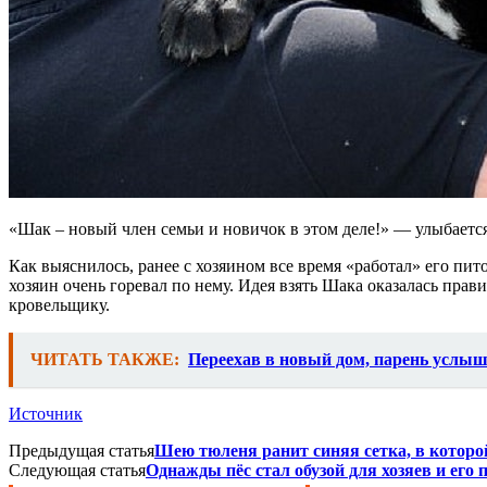
«Шак – новый член семьи и новичок в этом деле!» — улыбается
Как выяснилось, ранее с хозяином все время «работал» его пи
хозяин очень горевал по нему. Идея взять Шака оказалась пра
кровельщику.
ЧИТАТЬ ТАКЖЕ:
Переехав в новый дом, парень услыш
Источник
Предыдущая статья
Шею тюленя ранит синяя сетка, в которой
Следующая статья
Однажды пёс стал обузой для хозяев и его