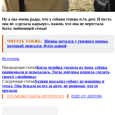
Ну а мы очень рады, что у собаки теперь есть дом. И пусть
она не «сделала карьеру», важно, что она не перестала
быть любимицей семьи!
ЧИТАТЬ ТАКЖЕ:
Щенок метался у грязного мешка,
который двигался, будто живой
Источник
Предыдущая статья
Когда хозяйка уходила из дома, собака
паниковала и задыхалась. Тогда девушка решила сделать
своего «двойника»
Следующая статья
Хозяин высадил собаку из машины и
уехал. Она бежала вслед за авто, не понимая, что ее
предали
ЭТО МОЖЕТ БЫТЬ ИНТЕРЕСНО
ЕЩЕ ОТ АВТОРА