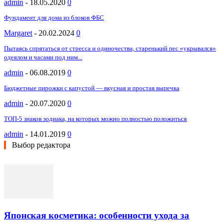
admin
-
18.05.2020
0
Фундамент для дома из блоков ФБС
Margaret
-
20.02.2024
0
Пытаясь спрятаться от стресса и одиночества, старенький пес «укрывался»
одеялом и часами под ним...
admin
-
06.08.2019
0
Бюджетные пирожки с капустой — вкусная и простая выпечка
admin
-
20.07.2020
0
ТОП-5 знаков зодиака, на которых можно полностью положиться
admin
-
14.01.2019
0
Выбор редактора
Японская косметика: особенности ухода за