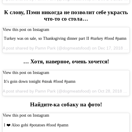
К слову, Пэмн никогда не позволит себе украсть
что-то со стола…
View this post on Instagram
Turkey was on sale, so Thanksgiving dinner part II #turkey #food #pamn
A post shared by Pamn Park (@dogmeatsfood) on Dec 17, 2018 at 3:58pm PST
… Хотя, наверное, очень хочется!
View this post on Instagram
It's goin down tonight #steak #food #pamn
A post shared by Pamn Park (@dogmeatsfood) on Oct 28, 2018 at 6:30am PDT
Найдите-ка собаку на фото!
View this post on Instagram
I ❤️ Aloo gobi #potatoes #food #pamn