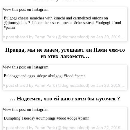
View this post on Instagram
Bulgogi cheese samiches with kimchi and carmelized onions on
@jimmyjohns ?. It's on their secret menu. #cheesesteak #bulgogi #food
#pamn
A post shared by Pamn Park (@dogmeatsfood) on Jan 29, 2019 at 4:50pm PST
Правда, мы не знаем, угощают ли Пэмн чем-то
из этих лакомств…
View this post on Instagram
Buldogge and eggs. #doge #bulgogi #food #pamn
A post shared by Pamn Park (@dogmeatsfood) on Jan 28, 2019 at 5:42pm PST
… Надеемся, что ей дают хотя бы кусочек ?
View this post on Instagram
Dumpling Tuesday #dumplings #food #doge #pamn
A post shared by Pamn Park (@dogmeatsfood) on Jan 22, 2019 at 4:52pm PST