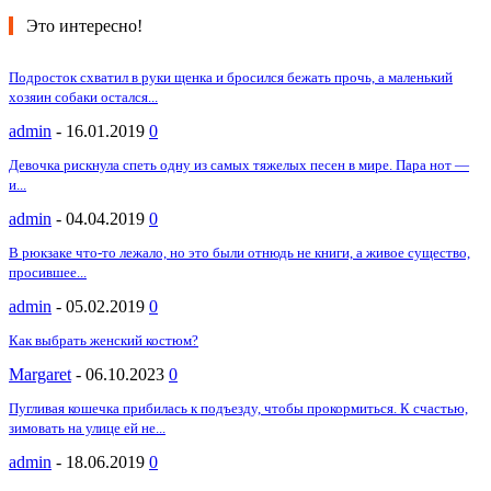
Это интересно!
Подросток схватил в руки щенка и бросился бежать прочь, а маленький
хозяин собаки остался...
admin
-
16.01.2019
0
Девочка рискнула спеть одну из самых тяжелых песен в мире. Пара нот —
и...
admin
-
04.04.2019
0
В рюкзаке что-то лежало, но это были отнюдь не книги, а живое существо,
просившее...
admin
-
05.02.2019
0
Как выбрать женский костюм?
Margaret
-
06.10.2023
0
Пугливая кошечка прибилась к подъезду, чтобы прокормиться. К счастью,
зимовать на улице ей не...
admin
-
18.06.2019
0