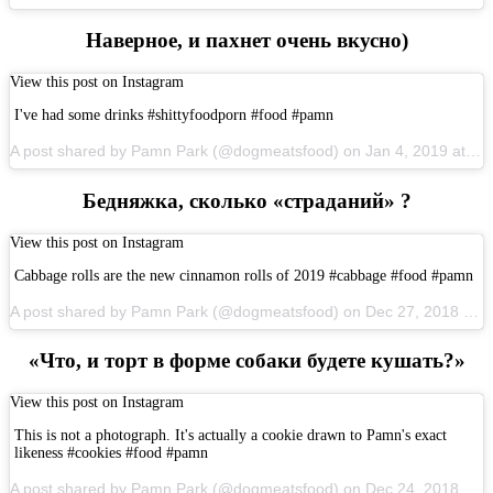
Наверное, и пахнет очень вкусно)
View this post on Instagram
I've had some drinks #shittyfoodporn #food #pamn
A post shared by Pamn Park (@dogmeatsfood) on Jan 4, 2019 at 6:53pm PST
Бедняжка, сколько «страданий» ?
View this post on Instagram
Cabbage rolls are the new cinnamon rolls of 2019 #cabbage #food #pamn
A post shared by Pamn Park (@dogmeatsfood) on Dec 27, 2018 at 4:04pm PST
«Что, и торт в форме собаки будете кушать?»
View this post on Instagram
This is not a photograph. It's actually a cookie drawn to Pamn's exact
likeness #cookies #food #pamn
A post shared by Pamn Park (@dogmeatsfood) on Dec 24, 2018 at 4:47pm PST