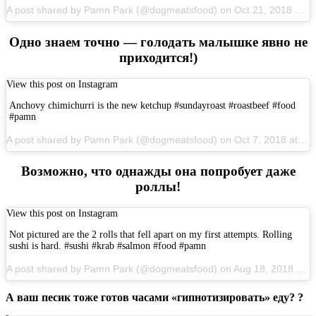
A post shared by Pamn Park (@dogmeatsfood) on Oct 21, 2018 at 6:31pm PDT
Одно знаем точно — голодать малышке явно не
приходится!)
View this post on Instagram
Anchovy chimichurri is the new ketchup #sundayroast #roastbeef #food
#pamn
A post shared by Pamn Park (@dogmeatsfood) on Oct 7, 2018 at 5:53pm PDT
Возможно, что однажды она попробует даже
роллы!
View this post on Instagram
Not pictured are the 2 rolls that fell apart on my first attempts. Rolling
sushi is hard. #sushi #krab #salmon #food #pamn
A post shared by Pamn Park (@dogmeatsfood) on Aug 18, 2018 at 4:12pm PDT
А ваш песик тоже готов часами «гипнотизировать» еду? ?