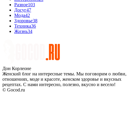
Разное
103
Досуг
47
Мода
42
Здоровье
38
Техника
36
Жизнь
34
Дон Корлеоне
Женский блог на интересные темы. Мы поговорим о любви,
отношениях, моде и красоте, женском здоровье и вкусных
рецептах. С нами интересно, полезно, вкусно и весело!
© Gocod.ru