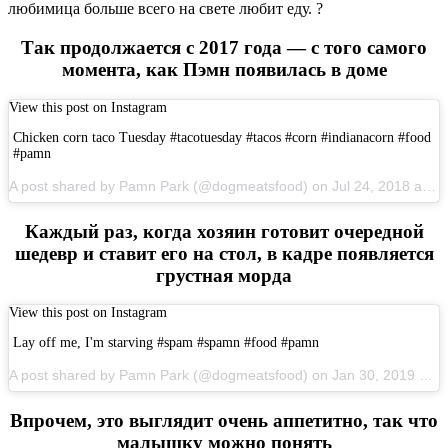
любимица больше всего на свете любит еду. ?
Так продолжается с 2017 года — с того самого
момента, как Пэмн появилась в доме
View this post on Instagram
Chicken corn taco Tuesday #tacotuesday #tacos #corn #indianacorn #food
#pamn
A post shared by Pamn Park (@dogmeatsfood) on Jul 24, 2018 at 5:44pm PDT
Каждый раз, когда хозяин готовит очередной
шедевр и ставит его на стол, в кадре появляется
грустная морда
View this post on Instagram
Lay off me, I'm starving #spam #spamn #food #pamn
A post shared by Pamn Park (@dogmeatsfood) on Jan 30, 2019 at 4:38pm PST
Впрочем, это выглядит очень аппетитно, так что
малышку можно понять