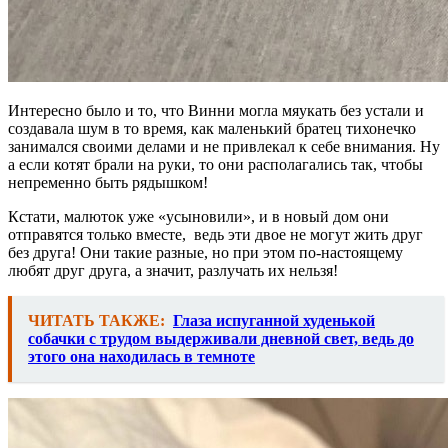
Интересно было и то, что Винни могла мяукать без устали и
создавала шум в то время, как маленький братец тихонечко
занимался своими делами и не привлекал к себе внимания. Ну
а если котят брали на руки, то они располагались так, чтобы
непременно быть рядышком!
Кстати, малюток уже «усыновили», и в новый дом они
отправятся только вместе, ведь эти двое не могут жить друг
без друга! Они такие разные, но при этом по-настоящему
любят друг друга, а значит, разлучать их нельзя!
ЧИТАТЬ ТАКЖЕ:
Глаза испуганной худенькой
собачки с трудом выдерживали дневной свет, ведь до
этого она находилась в темноте