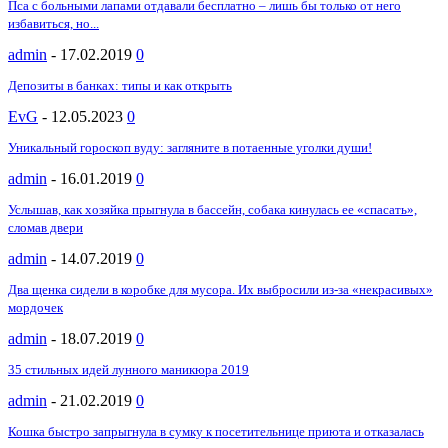
Пса с больными лапами отдавали бесплатно – лишь бы только от него
избавиться, но...
admin
-
17.02.2019
0
Депозиты в банках: типы и как открыть
EvG
-
12.05.2023
0
Уникальный гороскоп вуду: загляните в потаенные уголки души!
admin
-
16.01.2019
0
Услышав, как хозяйка прыгнула в бассейн, собака кинулась ее «спасать»,
сломав двери
admin
-
14.07.2019
0
Два щенка сидели в коробке для мусора. Их выбросили из-за «некрасивых»
мордочек
admin
-
18.07.2019
0
35 стильных идей лунного маникюра 2019
admin
-
21.02.2019
0
Кошка быстро запрыгнула в сумку к посетительнице приюта и отказалась